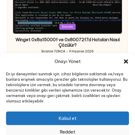
Posted
Sistem
in
Winget 0x8a15000f ve 0x80072f7d Hataları Nasıl
Çözülür?
İbrahim TONCA
11 Haziran 2026
Posted
by
Onayı Yönet
En iyi deneyimleri sunmak için, cihaz bilgilerini saklamak ve/veya
bunlara erişmek amacıyla çerezler gibi teknolojiler kullanıyoruz. Bu
teknolojilere izin vermek, bu sitedeki tarama davranışı veya
benzersiz kimlikler gibi verileri işlememize izin verecektir. Onay
vermemek veya onayı geri çekmek, belirli özellikleri ve işlevleri
olumsuz etkileyebilir.
Posted
Sistem
Yazılım
in
Kabul et
File Server Detaylı Analiz ve Raporlama Scripti
İbrahim TONCA
3 Haziran 2026
Posted
Reddet
by