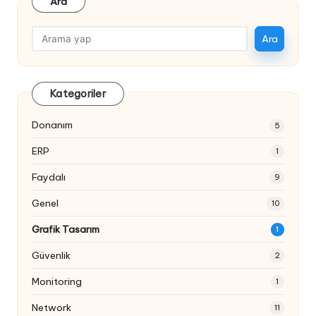
Ara
Ara
Kategoriler
Donanım
5
ERP
1
Faydalı
9
Genel
10
Grafik Tasarım
1
Güvenlik
2
Monitoring
1
Network
11