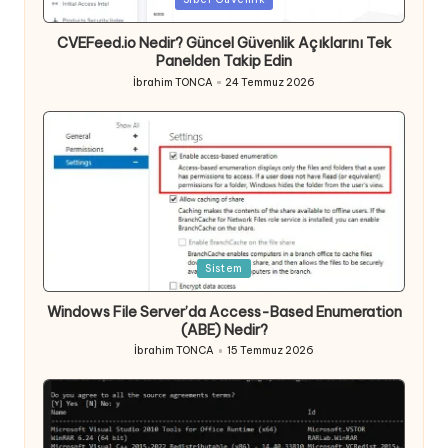
in
CVEFeed.io Nedir? Güncel Güvenlik Açıklarını Tek
Panelden Takip Edin
İbrahim TONCA
24 Temmuz 2026
Posted
by
Posted
Sistem
in
Windows File Server’da Access-Based Enumeration
(ABE) Nedir?
İbrahim TONCA
15 Temmuz 2026
Posted
by