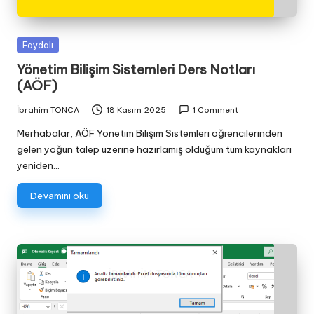
Posted
Faydalı
in
Yönetim Bilişim Sistemleri Ders Notları
(AÖF)
İbrahim TONCA
18 Kasım 2025
1 Comment
Posted
by
Merhabalar, AÖF Yönetim Bilişim Sistemleri öğrencilerinden
gelen yoğun talep üzerine hazırlamış olduğum tüm kaynakları
yeniden…
Devamını oku