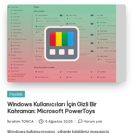
Posted
Faydalı
in
Windows Kullanıcıları İçin Gizli Bir
Kahraman: Microsoft PowerToys
İbrahim TONCA
5 Ağustos 2025
Yorum yok
Posted
by
Windows kullanıyorsanız, yıllardır bildiğiniz masaüstü