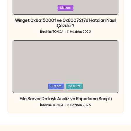
Posted
Sistem
in
Winget 0x8a15000f ve 0x80072f7d Hataları Nasıl
Çözülür?
İbrahim TONCA
11 Haziran 2026
Posted
by
Posted
Sistem
Yazılım
in
File Server Detaylı Analiz ve Raporlama Scripti
İbrahim TONCA
3 Haziran 2026
Posted
by