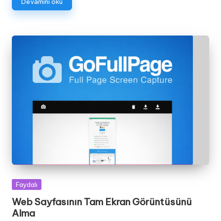
Devamını oku
Posted
Faydalı
in
Web Sayfasının Tam Ekran Görüntüsünü
Alma