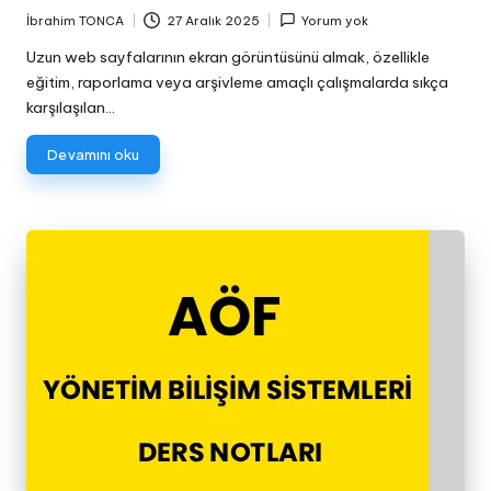
İbrahim TONCA
27 Aralık 2025
Yorum yok
Posted
by
Uzun web sayfalarının ekran görüntüsünü almak, özellikle
eğitim, raporlama veya arşivleme amaçlı çalışmalarda sıkça
karşılaşılan…
Devamını oku