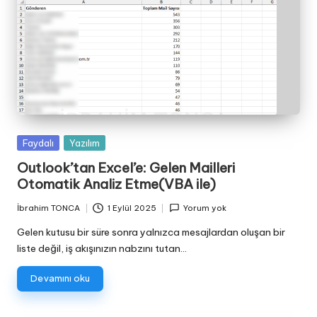
Posted
Faydalı
Yazılım
in
Outlook’tan Excel’e: Gelen Mailleri
Otomatik Analiz Etme(VBA ile)
İbrahim TONCA
1 Eylül 2025
Yorum yok
Posted
by
Gelen kutusu bir süre sonra yalnızca mesajlardan oluşan bir
liste değil, iş akışınızın nabzını tutan…
Devamını oku