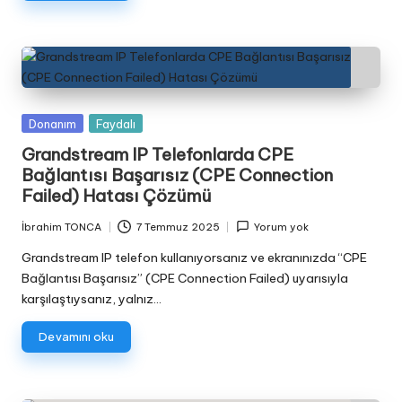
Posted
Donanım
Faydalı
in
Grandstream IP Telefonlarda CPE
Bağlantısı Başarısız (CPE Connection
Failed) Hatası Çözümü
İbrahim TONCA
7 Temmuz 2025
Yorum yok
Posted
by
Grandstream IP telefon kullanıyorsanız ve ekranınızda “CPE
Bağlantısı Başarısız” (CPE Connection Failed) uyarısıyla
karşılaştıysanız, yalnız…
Devamını oku