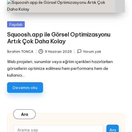
Posted
Faydalı
in
Squoosh.app ile Görsel Optimizasyonu
Artık Çok Daha Kolay
İbrahim TONCA
9 Haziran 2025
Yorum yok
Posted
by
Web projeleri, sunumlar veya eğitim içerikleri hazırlarken
görsellerin optimize edilmesi hem performans hem de
kullanıcı…
Devamını oku
Ara
Ara