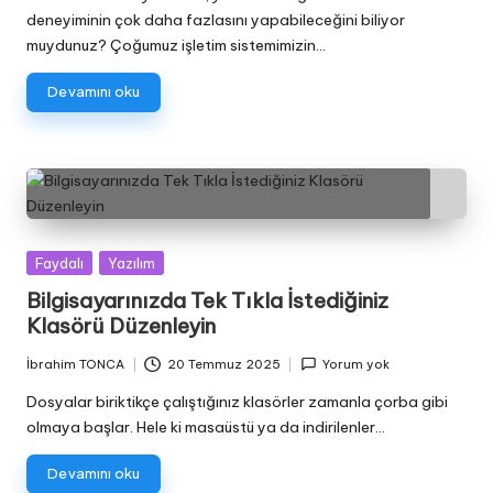
deneyiminin çok daha fazlasını yapabileceğini biliyor
muydunuz? Çoğumuz işletim sistemimizin…
Devamını oku
Posted
Faydalı
Yazılım
in
Bilgisayarınızda Tek Tıkla İstediğiniz
Klasörü Düzenleyin
İbrahim TONCA
20 Temmuz 2025
Yorum yok
Posted
by
Dosyalar biriktikçe çalıştığınız klasörler zamanla çorba gibi
olmaya başlar. Hele ki masaüstü ya da indirilenler…
Devamını oku