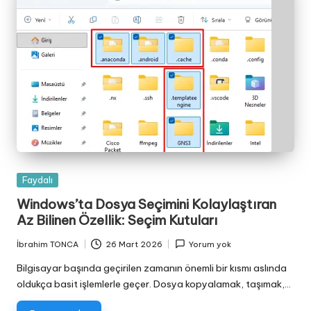
Posted
Faydalı
in
Windows’ta Dosya Seçimini Kolaylaştıran
Az Bilinen Özellik: Seçim Kutuları
İbrahim TONCA
26 Mart 2026
Yorum yok
Posted
by
Bilgisayar başında geçirilen zamanın önemli bir kısmı aslında
oldukça basit işlemlerle geçer. Dosya kopyalamak, taşımak,…