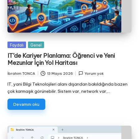
Posted
Faydalı
Genel
in
IT’de Kariyer Planlama: Öğrenci ve Yeni
Mezunlar İçin Yol Haritası
İbrahim TONCA
13 Mayıs 2026
Yorum yok
Posted
by
IT, yani Bilgi Teknolojileri alanı dışarıdan bakıldığında bazen
çok karmaşık görünebilir. Sistem var, network var,…
Devamını oku